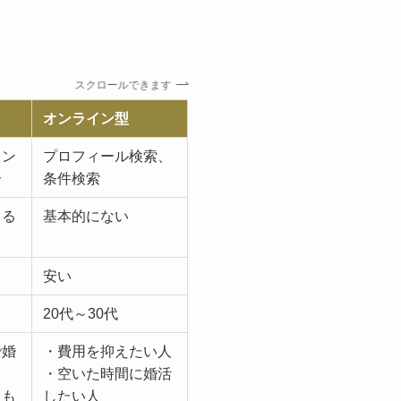
スクロールできます
オンライン型
ウン
プロフィール検索、
介
条件検索
よる
基本的にない
安い
20代～30代
で婚
・費用を抑えたい人
・空いた時間に婚活
トも
したい人