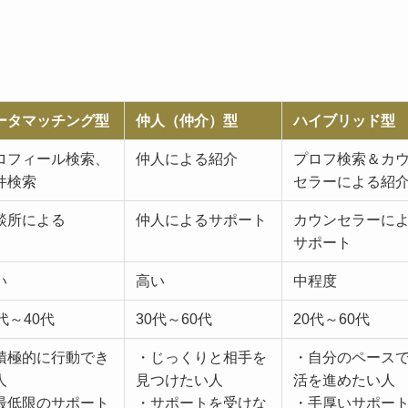
ータマッチング型
仲人（仲介）型
ハイブリッド型
ロフィール検索、
仲人による紹介
プロフ検索＆カ
件検索
セラーによる紹
談所による
仲人によるサポート
カウンセラーに
サポート
い
高い
中程度
代～40代
30代～60代
20代～60代
積極的に行動でき
・じっくりと相手を
・自分のペース
人
見つけたい人
活を進めたい人
最低限のサポート
・サポートを受けな
・手厚いサポー