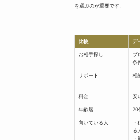
を選ぶのが重要です。
比較
デ
お相手探し
プ
条
サポート
相
料金
安
年齢層
20
向いている人
・
る
・