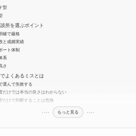
ド型
型
相談所を選ぶポイント
明確で厳格
数と成婚実績
ポート体制
体系
高さ
びでよくあるミスとは
で選んで失敗する
度だけでは本当の良さはわからない
字だけで判断することは危険
もっと見る