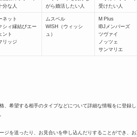
十分な人
がら婚活したい人
受けたい人
ーネット
ムスベル
M Plus
クシィ縁結びエー
WISH（ウィッシ
IBJメンバーズ
ェント
ュ）
ツヴァイ
マリッジ
ノッツェ
サンマリエ
格、希望する相手のタイプなどについて詳細な情報をに登録し
。
ージを送ったり、お見合いを申し込んだりすることができ、お