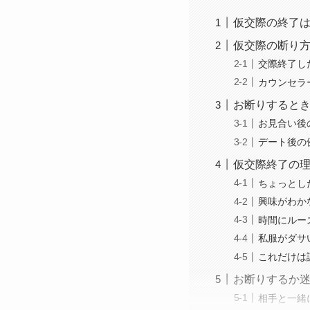
仮交際の終了
仮交際の断り
交際終了し
カウンセラ
お断りすると
お見合い後
デート後の
仮交際終了の
ちょっとし
興味がわか
時間にルー
私服がダサ
これだけは
お断りするか
相手と一緒