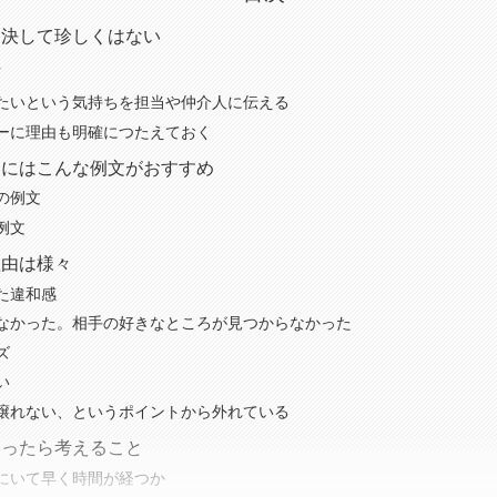
は決して珍しくはない
方
たいという気持ちを担当や仲介人に伝える
ーに理由も明確につたえておく
きにはこんな例文がおすすめ
の例文
例文
理由は様々
た違和感
なかった。相手の好きなところが見つからなかった
ズ
い
譲れない、というポイントから外れている
迷ったら考えること
にいて早く時間が経つか